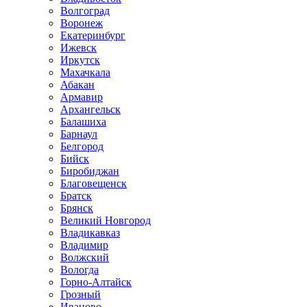
Волгоград
Воронеж
Екатеринбург
Ижевск
Иркутск
Махачкала
Абакан
Армавир
Архангельск
Балашиха
Барнаул
Белгород
Бийск
Биробиджан
Благовещенск
Братск
Брянск
Великий Новгород
Владикавказ
Владимир
Волжский
Вологда
Горно-Алтайск
Грозный
Иваново