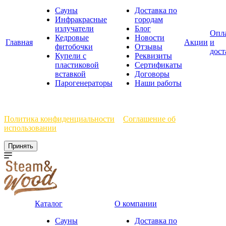
Сауны
Доставка по
Инфракрасные
городам
излучатели
Блог
Опл
Кедровые
Новости
Главная
Акции
и
фитобочки
Отзывы
дост
Купели с
Реквизиты
пластиковой
Сертификаты
вставкой
Договоры
Парогенераторы
Наши работы
Мы используем файлы cookie, чтобы улучшить работу сайта.
Политика конфиденциальности
и
Соглашение об
использовании
Принять
Каталог
О компании
Сауны
Доставка по