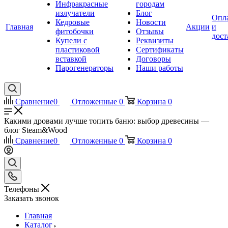
Инфракрасные
городам
излучатели
Блог
Опл
Кедровые
Новости
Главная
Акции
и
фитобочки
Отзывы
дост
Купели с
Реквизиты
пластиковой
Сертификаты
вставкой
Договоры
Парогенераторы
Наши работы
Сравнение
0
Отложенные
0
Корзина
0
Какими дровами лучше топить баню: выбор древесины —
блог Steam&Wood
Сравнение
0
Отложенные
0
Корзина
0
Телефоны
Заказать звонок
Главная
Каталог