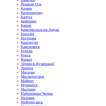
Йошкар-Ола
Казань
Калининград
Калуга
Кемерово
Киров
Комсомольск-на-Амуре
Королёв
Кострома
Краснодар
Красноярск
Курган
Курск
Кызыл
Ленинск-Кузнецкий
Липецк
Магадан
Магнитогорск
Майкоп
Мурманск
Мытищи
Набережные Челны
Нальчик
Нефтеюганск