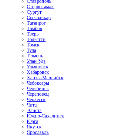
Ставрополь
Стерлитамак
Сургут
Сыктывкар
Таганрог
Тамбов
Тверь
Тольятти
Томск
Тула
Тюмень
Улан-Удэ
Ульяновск
Хабаровск
Ханты-Мансийск
Чебоксары
Челябинск
Череповец
Черкесск
Чита
Элиста
Южно-Сахалинск
Юрга
Якутск
Ярославль