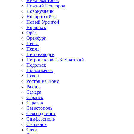
Нижневартовск
Нижний Новгород
Новокузнецк
Новороссийск
Новый Уренгой
Норильск
Орёл
Оренбург
Пенза
Пермь
Петрозаводск
Петропавловск-Камчатский
Подольск
Прокопьевск
Псков
Ростов-на-Дону
Рязань
Самара
Саранск
Саратов
Севастополь
Северодвинск
Симферополь
Смоленск
Сочи